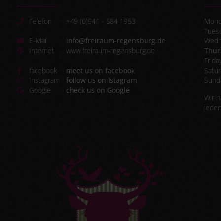
Telefon
+49 (0)941 - 584 1953
Mond
Tues
E-Mail
info@freiraum-regensburg.de
Wedn
Internet
www.freiraum-regensburg.de
Thur
Frida
facebook
meet us on facebook
Satur
Instagram
follow us on Istagram
Sund
Google
check us on Google
Wir h
jeder