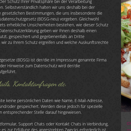
Der Schutz Ihrer Privatsphäre bei der Verarbeitung
. Selbstverständlich halten wir uns deshalb bei der
e gesetzlichen Bestimmungen, die uns insbesondere die
datenschutzgesetz (BDSG-neu) vorgeben. Gleichwohl
rnets erhebliche Unsicherheiten bestehen, wie dieser Schutz
n Datenschutzerklärung geben wir Ihnen deshalb einen
tzt, gespeichert und gegebenenfalls an Dritte
ir zu Ihrem Schutz ergreifen und welche Auskunftsrechte
zgesetze (BDSG) ist der/die im Impressum genannte Firma
 der Hinweise zum Datenschutz wird der/die
fgeführt.
ils, Kontaktanfragen etc.
te keine persönlichen Daten wie Name, E-Mail-Adresse,
nd/oder gespeichert. Werden diese jedoch für spezielle
n entsprechender Stelle darauf hingewiesen.
ktformular, Support Chats oder Kontakt Chats in Verbindung,
 es zur Erfüllung des angestrebten Zwecks erforderlich ist.