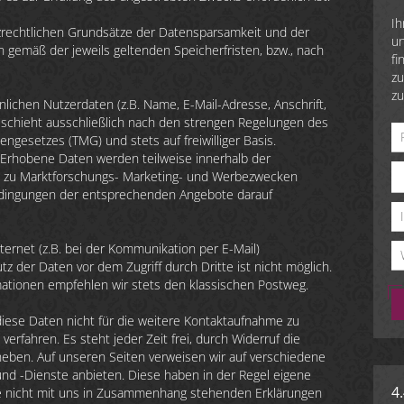
Ih
utzrechtlichen Grundsätze der Datensparsamkeit und der
un
gemäß der jeweils geltenden Speicherfristen, bzw., nach
fi
zu
zu
ichen Nutzerdaten (z.B. Name, E-Mail-Adresse, Anschrift,
schieht ausschließlich nach den strengen Regelungen des
esetzes (TMG) und stets auf freiwilliger Basis.
 Erhobene Daten werden teilweise innerhalb der
 zu Marktforschungs- Marketing- und Werbezwecken
sbedingungen der entsprechenden Angebote darauf
ternet (z.B. bei der Kommunikation per E-Mail)
z der Daten vor dem Zugriff durch Dritte ist nicht möglich.
rmationen empfehlen wir stets den klassischen Postweg.
diese Daten nicht für die weitere Kontaktaufnahme zu
rfahren. Es steht jeder Zeit frei, durch Widerruf die
heben. Auf unseren Seiten verweisen wir auf verschiedene
und -Dienste anbieten. Diese haben in der Regel eigene
4
se nicht mit uns in Zusammenhang stehenden Erklärungen