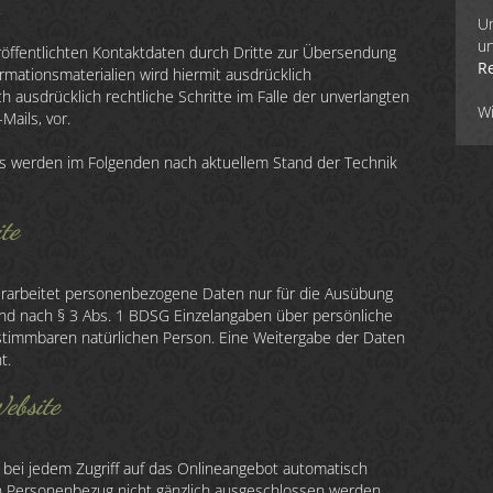
.
Un
un
öffentlichten Kontaktdaten durch Dritte zur Übersendung
R
rmationsmaterialien wird hiermit ausdrücklich
h ausdrücklich rechtliche Schritte im Falle der unverlangten
W
ails, vor.
 werden im Folgenden nach aktuellem Stand der Technik
te
verarbeitet personenbezogene Daten nur für die Ausübung
d nach § 3 Abs. 1 BDSG Einzelangaben über persönliche
stimmbaren natürlichen Person. Eine Weitergabe der Daten
t.
Website
bei jedem Zugriff auf das Onlineangebot automatisch
n Personenbezug nicht gänzlich ausgeschlossen werden