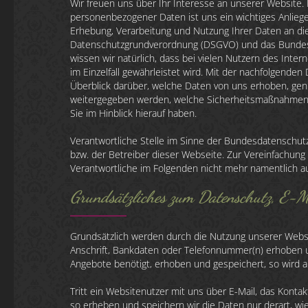
Wir freuen uns über Ihr Interesse an unserer Website. 
personenbezogener Daten ist uns ein wichtiges Anliegen
Erhebung, Verarbeitung und Nutzung Ihrer Daten an di
Datenschutzgrundverordnung (DSGVO) und das Bundes
wissen wir natürlich, dass bei vielen Nutzern des Inte
im Einzelfall gewährleistet wird. Mit der nachfolgende
Überblick darüber, welche Daten von uns erhoben, genu
weitergegeben werden, welche Sicherheitsmaßnahmen w
Sie im Hinblick hierauf haben.
Verantwortliche Stelle im Sinne der Bundesdatenschut
bzw. der Betreiber dieser Webseite. Zur Vereinfachung
Verantwortliche im Folgenden nicht mehr namentlich au
Grundsätzliches zum Datenschutz, E-Ma
Grundsätzlich werden durch die Nutzung unserer Websi
Anschrift, Bankdaten oder Telefonnummer(n) erhoben u
Angebote benötigt, erhoben und gespeichert, so wird a
Tritt ein Websitenutzer mit uns über E-Mail, das Konta
so erheben und speichern wir die Daten nur derart, wie