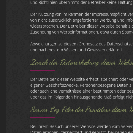
und Richtlinien übernimmt der Betreiber keine Haftung
Der Nutzung von im Rahmen der Impressumspflicht ver
von nicht ausdrücklich angeforderter Werbung und Info
widersprochen. Der Betreiber dieser Website behält sic
Zusendung von Werbeinformationen, etwa durch Spam-M
Abweichungen zu diesem Grundsatz des Datenschutzes
und nach bestem Wissen und Gewissen erläutert.
Zweck der Datenerhebung dieser Websi
Der Betreiber dieser Website erhebt, speichert oder 
eigener Geschäftszwecke. Personenbezogene Daten sin
oder sachliche Verhältnisse einer bestimmten oder be
über das im Folgenden hinausgehende Maß erfolgt nich
Server Log Files des Providers dieser 
Bei Ihrem Besuch unserer Website werden vom Server 
Daten erhoben, gespeichert und genutzt, bei denen ei