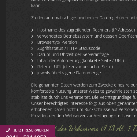
kann.
Zu den automatisch gespeicherten Daten gehören unt
Hostname des zugreifenden Rechners (IP Adresse)
verwendetes Betriebssystem und dessen Oberfläc
Browsertyp/ -version
Zugriffsstatus / HTTP-Statuscode
Datum und Uhrzeit der Serveranfrage
Inhalt der Anforderung (konkrete Seite / URL)
Referrer URL (die zuvor besuchte Seite)
jeweils übertragene Datenmenge
Die genannten Daten werden zum Zwecke eines reibun
komfortable Nutzung unserer Website gewährleisten so
stabilität durch uns verarbeitet. Die Rechtsgrundlage für
Unser berechtigtes Interesse folgt aus oben genannt
erhobenen Daten nicht um Rückschlüsse auf Personen
Provider, der den Webserver zur Verfügung stellt, weite
Standort des Webservers (§ 13 Ab. 1 
JETZT RESERVIEREN