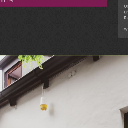
EICHERN
Un
un
R
W